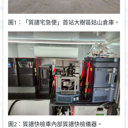
圖1：「質譜宅急便」首站大樹區姑山倉庫。
圖2：質譜快檢車內部質譜快檢儀器。