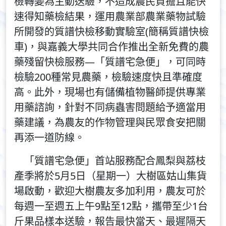
檢轉變為主動送驗，不造成農民負擔且能快
速得知藥檢結果，運用農業部農業藥物試驗
所開發的質譜快檢移動實驗室(簡稱質譜快檢
車)，與嘉義大學共同合作推出全新免費的農
藥殘留快檢服務—「質譜宅急便」，可同時
檢驗200種常見農藥，檢驗速度快且準確度
高。此外，現場也有儲備植物醫師提供專業
用藥諮詢，針對不同病蟲害問題給予適當用
藥建議，為農友的作物管理與民眾食安把關
再添一道防線。
「質譜宅急便」首站服務配合鳳梨與荔枝
產季將於5月5日（星期一）大樹區姑山集貨
場啟動，歡迎大樹農友多加利用，農友可於
每週一至週五上午9點至12點，攜帶至少1台
斤果品樣本送驗，報告最快當天、最遲隔天