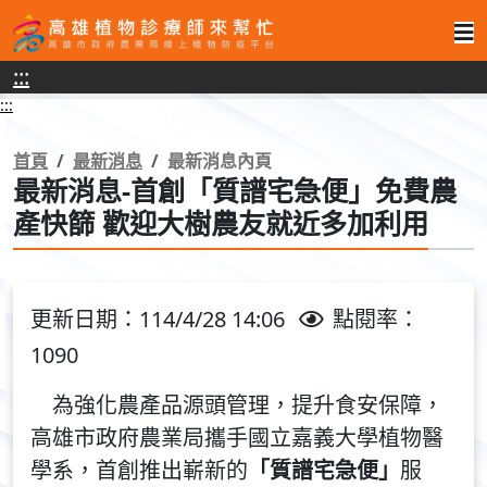
高
:::
雄
:::
植
物
首頁
最新消息
最新消息內頁
最新消息-首創「質譜宅急便」免費農
診
產快篩 歡迎大樹農友就近多加利用
療
師
來
更新日期：114/4/28 14:06
點閱率：
幫
1090
忙
為強化農產品源頭管理，提升食安保障，
高雄市政府農業局攜手國立嘉義大學植物醫
學系，首創推出嶄新的
「質譜宅急便」
服