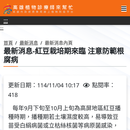
高
:::
雄
:::
植
物
首頁
最新消息
最新消息內頁
最新消息-紅豆栽培期來臨 注意防範根
診
腐病
療
師
來
更新日期：114/11/04 10:17
點閱率：
幫
418
忙
每年9月下旬至10月上旬為高屏地區紅豆播
種時期，播種期若土壤濕度較高，易導致豆
苗受白絹病菌或立枯絲核菌等病原菌感染，