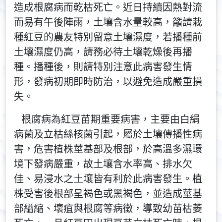
造成根腐病而乾枯死亡。近日持續因熱對流
而易有午後陣雨，土壤含水量較高，籲請栽
種紅豆的農友特別留意土壤濕度，若播種前
土壤濕度仍高，請務必待土壤乾燥後再播
種。播種後，則請特別注意此病害發生情
形，發病初期即時防治，以避免造成嚴重損
失。
根腐病為紅豆苗期重要病害，主要由白絹
病菌及立枯絲核菌引起，屬於土壤傳播性病
害，危害植株莖基部及根部，於高溫多濕環
境下發病嚴重，故土壤含水率高、排水欠
佳、易浸水之土壤皆有利於此病害發生。植
株受害後根部呈褐色或黑褐色，並造成莖基
部縊縮、壞疽與根腐等病徵，導致幼苗枯萎