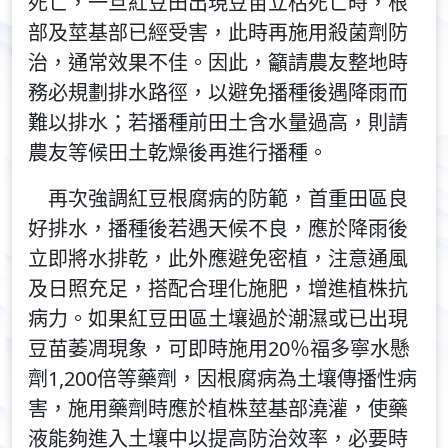
死亡，一旦紅豆田出現豆苗立枯死亡時，根
部及莖基部已經受害，此時再施用殺菌劑防
治，通常效果不佳。因此，籲請農友整地時
務必規劃排水路徑，以避免播種後遇降雨而
難以排水；若播種前田土含水量過高，則請
農友等候田土乾燥後再進行播種。
再次強調紅豆根腐病的防範，首重田區良
好排水，播種後若遇天候不良，應於降雨後
立即將水排乾，此外應避免密植，注意通風
及日照充足，搭配合理化施肥，增進植株抗
病力。如果紅豆田區土壤過於潮濕或已出現
豆苗萎凋現象，可即時施用20％福多寧水懸
劑1,200倍等藥劑，因根腐病為土壤傳播性病
害，施用藥劑時應於植株莖基部澆灌，使藥
液能夠進入土壤中以提高防治效率，必要時