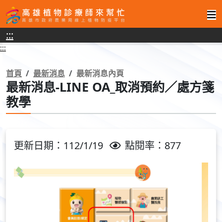
高
:::
雄
:::
植
物
首頁
最新消息
最新消息內頁
最新消息-LINE OA_取消預約／處方箋
診
教學
療
師
來
更新日期：112/1/19
點閱率：877
幫
忙