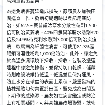
腐爛並發出惡臭。
為避免病害蔓延造成損失，籲請農友加強田
間巡查工作，發病初期適時以登記用藥防
治，如62.5%賽普護汰寧水分散性粒劑1,500
倍可防治黃萎病。40%四氯異苯腈水懸劑320
倍及24.9%待克利水懸劑3,000倍可防治炭疽
病。軟腐病為細菌性病害，可使用81.3%嘉
賜銅可溼性粉劑1,000倍防治。此外，應避免
於高溫多濕環境下採收，採收、包裝及搬運
過程中應避免擦傷，並保持切口乾燥，儲藏
時則應設法維持低溫、低濕並且保持通風，
防止水分在球莖的表面上累積。嚴重發病的
植株殘體切勿棄置於田區，避免成為田間及
下期作的感染源。農友如在病害鑑定或防治
上有相關疑問，可與高雄農改場聯繫，技術