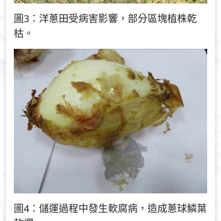
圖3：洋蔥田受病害影響，部分區塊植株乾
枯。
圖4：儲運過程中發生軟腐病，造成蔥球鱗葉