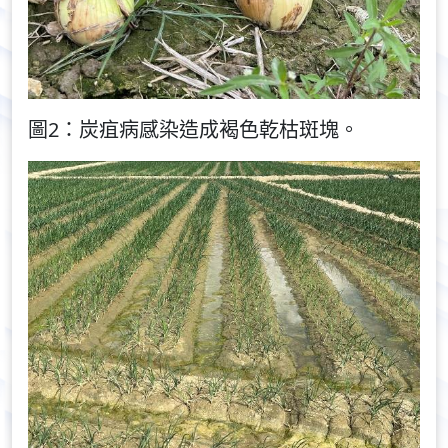
圖2：炭疽病感染造成褐色乾枯斑塊。