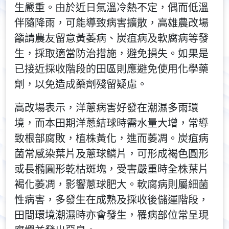
生嚴重。由於近日氣溫冷熱不定，偶而低溫
伴隨降雨，可能導致病害擴散，高雄農改場
籲請農友留意黃萎病、炭疽病及軟腐病等發
生，採取適當防治措施，避免損失。如果是
已接近採收階段的田區則應避免使用化學藥
劑，以免造成藥劑殘留疑慮。
高改場表示，洋蔥病害好發在潮濕多雨環
境，而本田期洋蔥結球時需水量大增，常導
致根部腐敗，植株黃化，進而萎凋。炭疽病
菌常感染葉片及蔥球鱗片，可形成褐色圓形
或長橢圓形乾枯斑塊，受害嚴重時全株葉片
褐化萎凋，影響蔥球肥大。軟腐病則屬細菌
性病害，多發生在成熟及採收後儲運階段，
田間環境潮濕時亦會發生，罹病部位常呈現