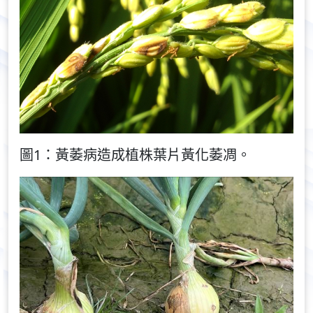
圖1：黃萎病造成植株葉片黃化萎凋。