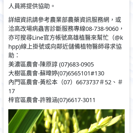
人員將提供協助。
詳細資訊請參考農業部農藥資訊服務網，或
洽高改場病蟲害診斷服務專線08-738-9060，
亦可搜尋Line官方帳號高雄植醫來幫忙（@k
hpp)線上掛號或向鄰近儲備植物醫師尋求協
助：
美濃區農會-陳原諄 (07)683-0905
大樹區農會-蘇暐婷(07)6565101#130
內門區農會-黃松本（07）6673737＃52、＃
17
梓官區農會-許雅涵(07)6617-3011