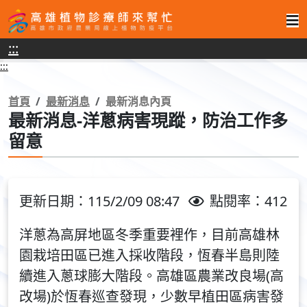
高
:::
雄
:::
植
物
首頁
最新消息
最新消息內頁
最新消息-洋蔥病害現蹤，防治工作多
診
留意
療
師
來
更新日期：115/2/09 08:47
點閱率：412
幫
洋蔥為高屏地區冬季重要裡作，目前高雄林
忙
園栽培田區已進入採收階段，恆春半島則陸
續進入蔥球膨大階段。高雄區農業改良場(高
改場)於恆春巡查發現，少數早植田區病害發