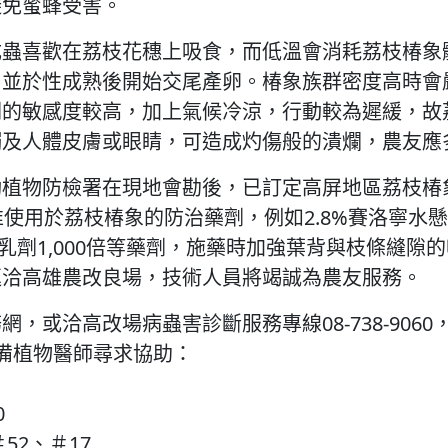
避免蜜蜂受害。
成蟲喜歡在荔枝花穗上吸食，而低溫會消耗荔枝椿象
，並於性成熟後開始交尾產卵。椿象族群密度高時會
劑的敏感度較高，加上氣候冷涼，行動較為遲緩，故
觸及人體皮膚或眼睛，可造成灼傷般的潰爛，農友應
植物防檢署在現地會勘後，已訂定高屏地區荔枝椿象
使用於荔枝椿象的防治藥劑，例如2.8%賽洛寧水懸劑
扶水基乳劑1,000倍等藥劑，施藥時加強葉背與枝條
逕洽高雄農改良場，技術人員將竭誠為農友服務。
或洽高改場病蟲害診斷服務專線08-738-9060
儲備植物醫師尋求協助：
0
＃52、＃17