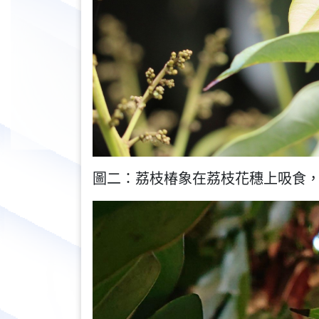
圖二：荔枝椿象在荔枝花穗上吸食