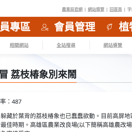
農業局官網
網站導覽
回首頁
字
員專區
會員管理
植
相關網站
全站搜尋
網站導覽
冒 荔枝椿象別來鬧
率：487
，躲藏於葉背的荔枝椿象也已蠢蠢欲動。目前高屏地
最佳時期。高雄區農業改良場(以下簡稱高雄農改場