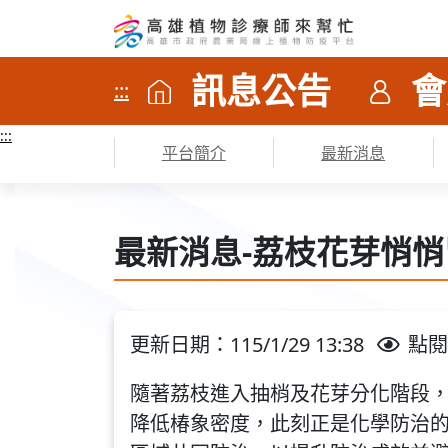
高
訊息公告
會
雄
:::
植
:::
平台簡介
最新消息
物
診
最新消息-荔枝花芽悄悄
療
師
更新日期：115/1/29 13:38
點閱
來
隨著荔枝進入抽梢及花芽分化階段
幫
降低椿象密度，此刻正是化學防治的