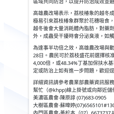
區域共同防治，以提升防治成效並
忙
高雄農改場表示，荔枝椿象的越冬
極易引來荔枝椿象群聚於花穗吸食
越冬後會大量消耗體內脂肪，對藥
外，成蟲受干擾時會分泌臭液，如
為達事半功倍之效，高雄農改場與動
28日。農民可於荔枝盛花前選擇核准
4,000倍，或48.34%丁基加保
定或防治上如有進一步問題，歡迎
詳細資訊請參考農業部農藥資訊服務網，
幫忙（@khpp)線上掛號或向鄰近
美濃區農會-陳原諄 (07)683-0905
大樹區農會-蘇暐婷(07)6565101#13
內門區農會-黃松本（07）6673737