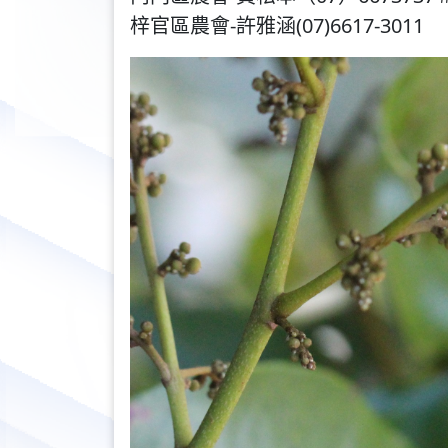
梓官區農會-許雅涵(07)6617-3011