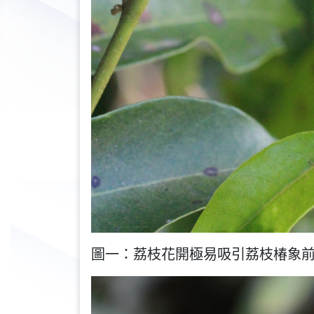
圖一：荔枝花開極易吸引荔枝椿象