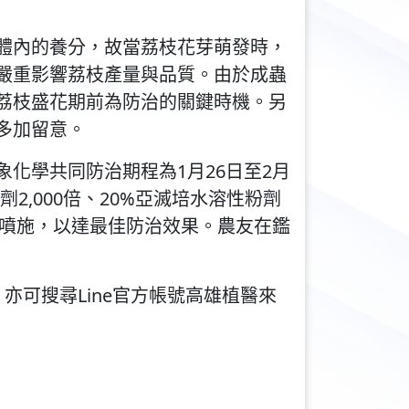
體內的養分，故當荔枝花芽萌發時，
嚴重影響荔枝產量與品質。由於成蟲
荔枝盛花期前為防治的關鍵時機。另
多加留意。
化學共同防治期程為1月26日至2月
2,000倍、20%亞滅培水溶性粉劑
縫隙的噴施，以達最佳防治效果。農友在鑑
，亦可搜尋Line官方帳號高雄植醫來