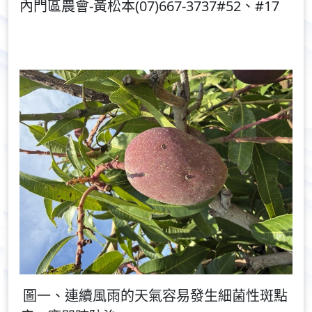
內門區農會-黃松本(07)667-3737#52、#17
圖一、連續風雨的天氣容易發生細菌性斑點