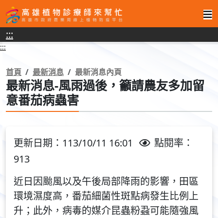
高
:::
雄
:::
植
物
首頁
最新消息
最新消息內頁
最新消息-風雨過後，籲請農友多加留
診
意番茄病蟲害
療
師
來
更新日期：113/10/11 16:01
點閱率：
幫
913
忙
近日因颱風以及午後局部降雨的影響，田區
環境濕度高，番茄細菌性斑點病發生比例上
升；此外，病毒的媒介昆蟲粉蝨可能隨強風