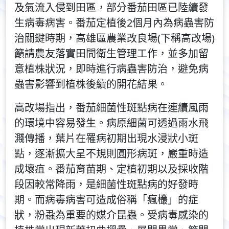
及氣流入侵到田區，部分番茄田區已陸續發
生病毒病害。番茄定植後2個月內為病蟲害防
治關鍵時期，高雄區農業改良場(下稱高改場)
籲請農友落實田間衛生管理工作，並多加留
意植株狀況，即時進行病蟲害防治，避免病
蟲害影響到植株後續的開花結果。
高改場指出，番茄細菌性斑點病在連續風雨
的環境中容易發生。病原細菌可透過雨水飛
濺傳播，葉片在罹病初期出現水浸狀小斑
點，逐漸擴大呈不規則圓形病斑，嚴重時造
成壞疽。番茄育苗期、定植初期以及採收階
段因較常降雨，是細菌性斑點病的好發時
期。而病毒病害可造成俗稱「瘋欉」的症
狀，粉蝨為重要的媒介昆蟲。受病毒感染的