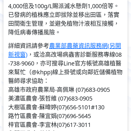
4,000倍及100g/L賜派滅水懸劑1,000倍等。
已發病的植株應立即拔除並移出田區，落實
田間衛生管理，並避免植物汁液相互接觸，
降低病毒傳播風險。
詳細資訊請參考
農業部農藥資訊服務網(另開
新視窗)
，或洽高改場病蟲害診斷服務專線08
-738-9060，亦可搜尋Line官方帳號高雄植醫
來幫忙（@khpp)線上掛號或向鄰近儲備植物
醫師尋求協助：
高雄市政府農業局-高佩琳 (07)683-0905
美濃區農會-張哲維 (07)683-0905
大樹區農會-蘇暐婷(07)656-5101#130
路竹區農會-陳宜娟(07)696-5645
梓官區農會-李宜林(07)617-3011