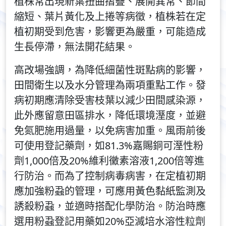
植株常出現新葉扭曲摺疊、展開異常、節間
縮短、葉片黃化及上捲等病徵，植株若在定
植初期受到危害，影響更為嚴重，可能造成
生長停滯，無法開花結果。
高改場強調，為降低細菌性斑點病的影響，
田間衛生以及水分管理為兩項重點工作。發
病初期應清除受害枝葉以減少田間感染源，
此外應留意田區排水，降低環境溼度，並避
免氮肥施用過量，以免病害加重。風雨前後
可使用登記藥劑，如81.3%嘉賜銅可溼性粉
劑1,000倍及20%維利黴素溶液1,200倍等進
行防治。而為了控制病毒病害，在定植初期
應加強粉蝨的管理，可應用黃色黏紙監測及
誘殺粉蝨，並適時搭配化學防治。防治時應
選用粉蝨登記用藥如20%亞滅培水溶性粒劑