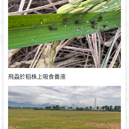
飛蝨於稻株上吸食養液