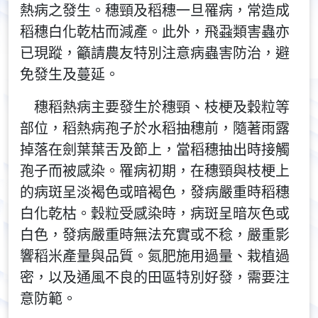
熱病之發生。穗頸及稻穗一旦罹病，常造成
稻穗白化乾枯而減產。此外，飛蝨類害蟲亦
已現蹤，籲請農友特別注意病蟲害防治，避
免發生及蔓延。
穗稻熱病主要發生於穗頸、枝梗及穀粒等
部位，稻熱病孢子於水稻抽穗前，隨著雨露
掉落在劍葉葉舌及節上，當稻穗抽出時接觸
孢子而被感染。罹病初期，在穗頸與枝梗上
的病斑呈淡褐色或暗褐色，發病嚴重時稻穗
白化乾枯。穀粒受感染時，病斑呈暗灰色或
白色，發病嚴重時無法充實或不稔，嚴重影
響稻米產量與品質。氮肥施用過量、栽植過
密，以及通風不良的田區特別好發，需要注
意防範。