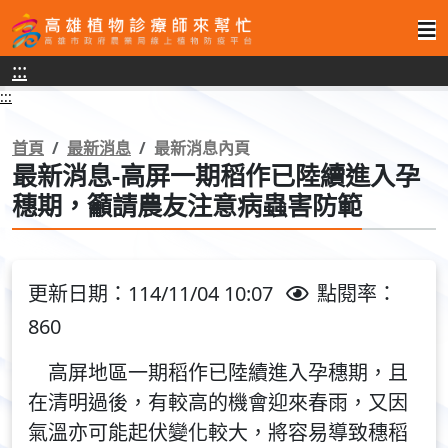
高
:::
雄
:::
植
物
首頁
最新消息
最新消息內頁
最新消息-高屏一期稻作已陸續進入孕
診
穗期，籲請農友注意病蟲害防範
療
師
來
更新日期：114/11/04 10:07
點閱率：
幫
860
忙
高屏地區一期稻作已陸續進入孕穗期，且
在清明過後，有較高的機會迎來春雨，又因
氣溫亦可能起伏變化較大，將容易導致穗稻