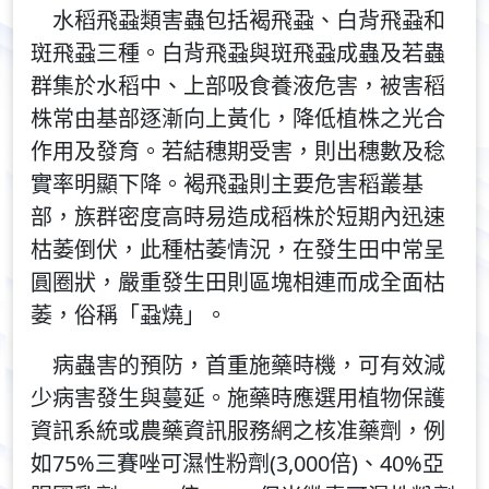
水稻飛蝨類害蟲包括褐飛蝨、白背飛蝨和
斑飛蝨三種。白背飛蝨與斑飛蝨成蟲及若蟲
群集於水稻中、上部吸食養液危害，被害稻
株常由基部逐漸向上黃化，降低植株之光合
作用及發育。若結穗期受害，則出穗數及稔
實率明顯下降。褐飛蝨則主要危害稻叢基
部，族群密度高時易造成稻株於短期內迅速
枯萎倒伏，此種枯萎情況，在發生田中常呈
圓圈狀，嚴重發生田則區塊相連而成全面枯
萎，俗稱「蝨燒」。
病蟲害的預防，首重施藥時機，可有效減
少病害發生與蔓延。施藥時應選用植物保護
資訊系統或農藥資訊服務網之核准藥劑，例
如75%三賽唑可濕性粉劑(3,000倍)、40%亞