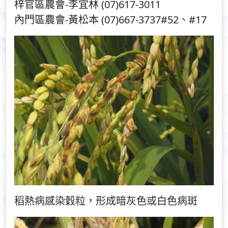
梓官區農會-李宜林 (07)617-3011
內門區農會-黃松本 (07)667-3737#52、#17
稻熱病感染穀粒，形成暗灰色或白色病斑