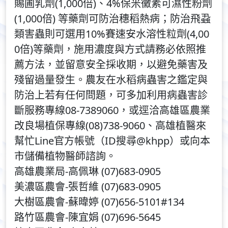
賜圃乳劑(1,000倍)、4%保米黴素可濕性粉劑
(1,000倍) 等藥劑可防治穗稻熱病；防治飛蝨
類害蟲則可選用10%賽速安水溶性粒劑(4,00
0倍)等藥劑，施用濃度與方式請務必依照推
薦方法，並留意安全採收期，以避免藥害及
殘留過量發生。農友在水稻病蟲害之鑑定與
防治上若有任何問題，可多加利用病蟲害診
斷服務專線08-7389060，或逕洽高雄區農業
改良場植保專線(08)738-9060、高雄植醫來
幫忙Line官方帳號（ID搜尋@khpp）或向本
市儲備植物醫師諮詢。
高雄農業局-高佩琳 (07)683-0905
美濃區農會-張哲維 (07)683-0905
大樹區農會-蘇暐婷 (07)656-5101#134
路竹區農會-陳宜娟 (07)696-5645