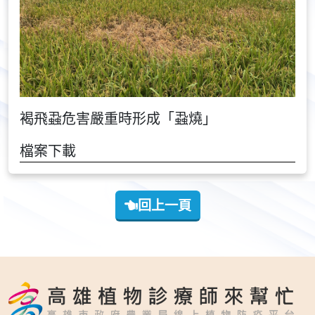
褐飛蝨危害嚴重時形成「蝨燒」
檔案下載
回上一頁