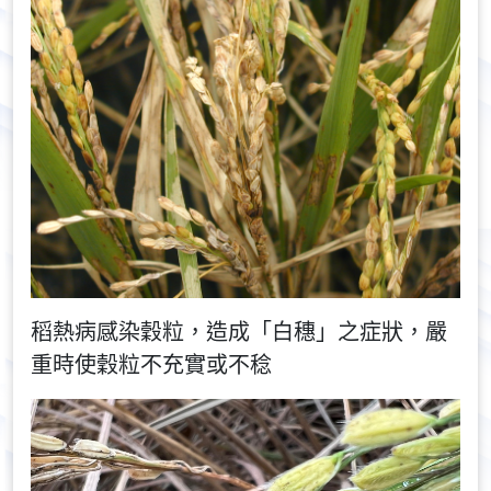
稻熱病感染穀粒，造成「白穗」之症狀，嚴
重時使穀粒不充實或不稔