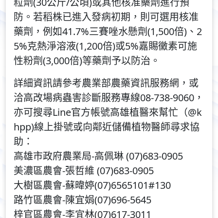
粒劑(30公斤/公頃)或其他核准藥劑進行預
防。若稻株已進入發病初期，則可選用核准
藥劑，例如41.7%三賽唑水懸劑(1,500倍)、2
5%克熱淨溶液(1,200倍)或5%嘉賜黴素可施
性粉劑(3,000倍)等藥劑予以防治。
詳細資訊請參考農業部農藥資訊服務網，或
洽高改場病蟲害診斷服務專線08-738-9060，
亦可搜尋Line官方帳號高雄植醫來幫忙（@k
hpp)線上掛號或向鄰近儲備植物醫師尋求協
助：
高雄市政府農業局-高佩琳 (07)683-0905
美濃區農會-張哲維 (07)683-0905
大樹區農會-蘇暐婷(07)6565101#130
路竹區農會-陳宜娟(07)696-5645
梓官區農會-李宜林(07)617-3011