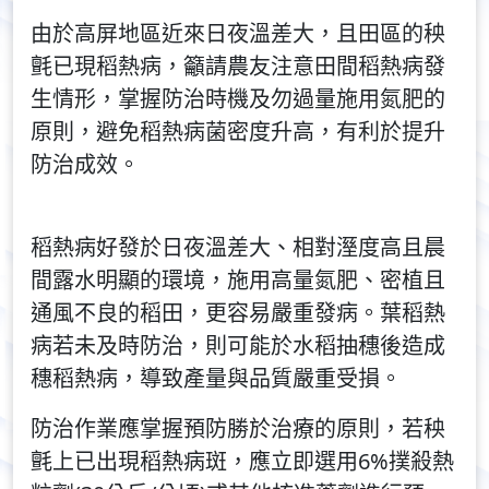
由於高屏地區近來日夜溫差大，且田區的秧
氈已現稻熱病，籲請農友注意田間稻熱病發
生情形，掌握防治時機及勿過量施用氮肥的
原則，避免稻熱病菌密度升高，有利於提升
防治成效。
稻熱病好發於日夜溫差大、相對溼度高且晨
間露水明顯的環境，施用高量氮肥、密植且
通風不良的稻田，更容易嚴重發病。葉稻熱
病若未及時防治，則可能於水稻抽穗後造成
穗稻熱病，導致產量與品質嚴重受損。
防治作業應掌握預防勝於治療的原則，若秧
氈上已出現稻熱病斑，應立即選用6%撲殺熱