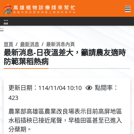
高
:::
雄
:::
植
物
首頁
最新消息
最新消息內頁
最新消息-日夜溫差大，籲請農友適時
診
防範葉稻熱病
療
師
來
更新日期：114/11/04 10:10
點閱率：
幫
423
忙
農業部高雄區農業改良場表示目前高屏地區
水稻插秧已接近尾聲，早植田區甚至已進入
分蘗期。